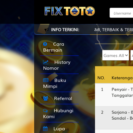
G DI FIXTOTO - SITUS GAME ONLINE RESMI, TERBAIK & TERPERC
INFO TERKINI:
Cara
Bermain
History
Nomor
NO.
NO.
Keteranga
Keteranga
Buku
Mimpi
1
Penyair - 
Tanggalan
Referral
Hubungi
2
Sarjana - 
Kami
Sandal - 
Lupa