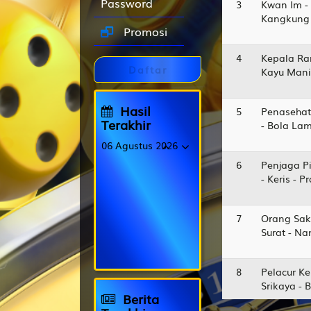
Password
3
Kwan Im -
Kangkung 
Promosi
4
Kepala Ra
Daftar
Kayu Manis
Hasil
5
Penasehat
Terakhir
- Bola La
06 Agustus 2026
6
Penjaga Pi
FRANCE
7408
- Keris - 
ROMA
0189
7
Orang Sak
CAROLINADAY
Surat - N
9860
OREGON06
9723
8
Pelacur Ke
Srikaya - 
Berita