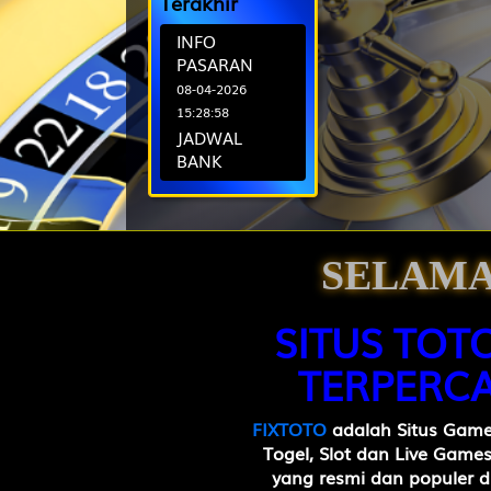
Terakhir
9
Istri Sejati
INFO
Mobil - Se
PASARAN
08-04-2026
10
Peti Mati 
15:28:58
Arjuna da
JADWAL
BANK
29-05-2025
11
Raja - Nag
01:00:51
Samiaji
SELAMA
12
Wanita Can
Bubuk - O
SITUS TOT
13
Ahli Nujum
TERPERCA
Abiyasa
FIXTOTO
adalah Situs Game
14
Orang Buta
Togel, Slot dan Live Game
Destarata
yang resmi dan populer d