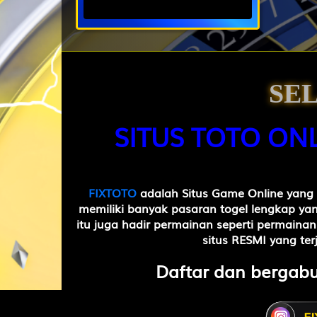
SE
SITUS TOTO ONL
FIXTOTO
adalah Situs Game Online yang 
memiliki banyak pasaran togel lengkap yan
itu juga hadir permainan seperti permaina
situs RESMI yang t
Daftar dan bergab
F