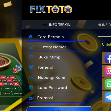
SELAMAT DATANG DI FIXTOTO - SITUS GAME ONLINE RESMI, TER
INFO TERKINI:
Cara Bermain
Untuk
History Nomor
Buku Mimpi
Referral
Hubungi Kami
Lupa Password
Promosi